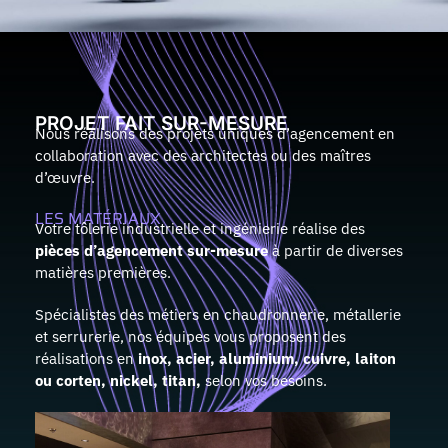
PROJET FAIT SUR-MESURE
Nous réalisons des projets uniques d’agencement en
collaboration avec des architectes ou des maîtres
d’œuvre.
LES MATÉRIAUX
Votre tôlerie industrielle et ingénierie réalise des
pièces d’agencement sur-mesure
à partir de diverses
matières premières.
Spécialistes des métiers en chaudronnerie, métallerie
et serrurerie, nos équipes vous proposent des
réalisations en
inox, acier, aluminium, cuivre, laiton
ou corten, nickel, titan,
selon vos besoins.