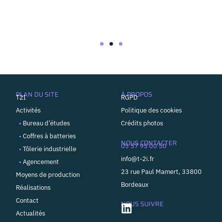
PLAN DU SITE
À PROPOS
T2I
RGPD
Activités
Politique des cookies
•
Bureau d’études
Crédits photos
•
Coffres à batteries
NOUS CONTACTER
05 57 95 00 50
•
Tôlerie industrielle
info@t-2i.fr
•
Agencement
23 rue Paul Mamert, 33800
Moyens de production
Bordeaux
Réalisations
Contact
NOUS SUIVRE
Actualités